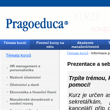
Témata kurzů
Firemní kurzy na
Akademie
T
míru
manažerů/mistrů
Témata kurzů
Informace p
Témata kurzů
Prezentace a seb
HR management a
personalistika
Trpíte trémou,
Mzdové účetnictví
pomoci!
Účetnictví a daně
Ekonomika a finanční řízení
Kurz je určen 
Manažerské dovednosti a
sekretářkám, 
osobní rozvoj
kanceláří, příp.