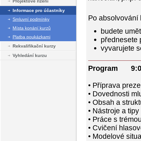
Projektové řízení
Informace pro účastníky
Po absolvování 
Smluvní podmínky
Místa konání kurzů
budete umět 
Platba poukázkami
přednesete 
Rekvalifikační kurzy
vyvarujete 
Vyhledání kurzu
Program 9:00
• Příprava preze
• Dovednosti ml
• Obsah a struk
• Nástroje a tipy
• Práce s trémou
• Cvičení hlasov
• Modelové situ