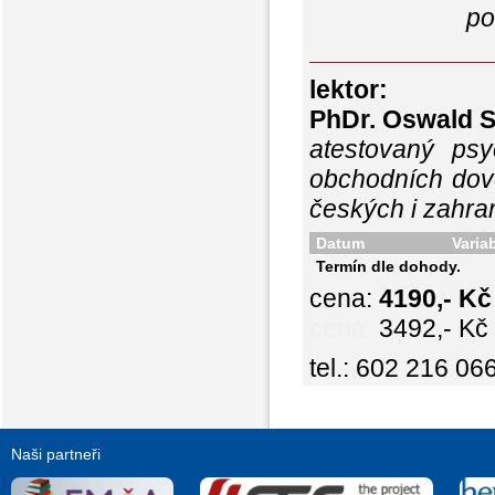
po
lektor:
PhDr. Oswald 
atestovaný psy
obchodních dov
českých i zahran
Datum
Varia
Termín dle dohody.
cena:
4190,- K
cena:
3492,- Kč
tel.: 602 216 06
Naši partneři