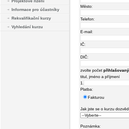
Projektové řízení
Město:
Informace pro účastníky
Rekvalifikační kurzy
Telefon:
Vyhledání kurzu
E-mail:
IČ:
DIČ:
zvolte počet
přihlašovan
titul, jméno a příjmení
1.
Platba:
Fakturou
Jak jste se o kurzu dozvědě
Poznámka: