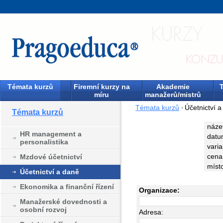
Témata kurzů
Firemní kurzy na
Akademie
T
míru
manažerů/mistrů
Témata kurzů
Účetnictví 
Témata kurzů
náze
HR management a
datu
personalistika
varia
cena
Mzdové účetnictví
míst
Účetnictví a daně
Ekonomika a finanční řízení
Organizace:
Manažerské dovednosti a
osobní rozvoj
Adresa: