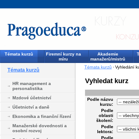
Témata kurzů
Firemní kurzy na
Akademie
T
míru
manažerů/mistrů
Témata kurzů
Vyhledání k
Témata kurzů
Vyhledat kurz
HR management a
personalistika
Mzdové účetnictví
Podle názvu
kurzu:
Účetnictví a daně
Podle
oblasti
Ekonomika a finanční řízení
školení:
Manažerské dovednosti a
Podle
osobní rozvoj
lektora:
Podle