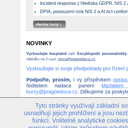
Incident response z hlediska GDPR, NIS 2 
DPIA, posouzení rizik NIS 2 a AI Act confor
NOVINKY
Vyzkoušejte bezplatně
naší
Encyklopedii personalistik
.
nabídku na
E-mail:
emca@pragoeduca.cz
Vyzkoušejte si svoje předpoklady pro řízení 
Podpořte, prosím,
i vy příspěvkem
oprav
ředitelem nadace panem
Michelem
kurzy@pragoeduca.cz
. Děkujeme za poskytn
Tyto stránky využívají základní s
usnadňují jejich prohlížení a jsou nez
Naši partneři
funkci. Volitelně analytické cooki
porozumět, jakým způsobem návštěvn