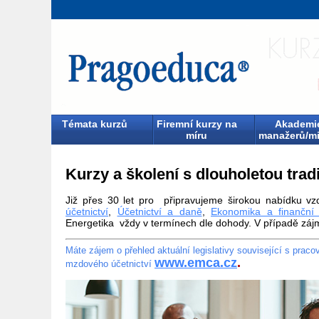
Témata kurzů
Firemní kurzy na
Akademi
míru
manažerů/mi
Kurzy a školení s dlouholetou tradi
Již přes 30 let pro připravujeme širokou nabídku vz
účetnictví
,
Účetnictví a daně
,
Ekonomika a finanční 
Energetika vždy v termínech dle dohody. V případě zá
Máte zájem o přehled aktuální legislativy související s prac
www.emca.cz
.
mzdového účetnictví