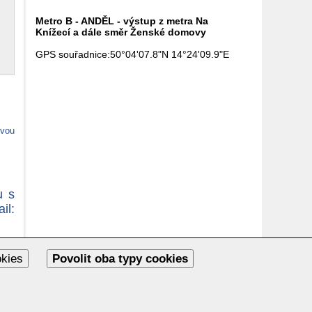
Metro B - ANDĚL - výstup z metra Na
Knížecí a dále směr Ženské domovy
GPS souřadnice:
50°04'07.8"N 14°24'09.9"E
ovou
u s
l:
okies
Povolit oba typy cookies
a s.r.o. | webdesgn: NAUSUS, s.r.o. | Powered by
PubliX