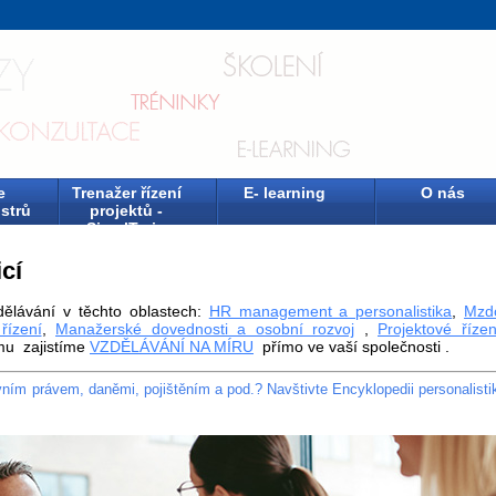
e
Trenažer řízení
E- learning
O nás
strů
projektů -
SimulTrain
cí
dělávání v těchto oblastech:
HR management a personalistika
,
Mzd
řízení
,
Manažerské dovednosti a osobní rozvoj
,
Projektové řízen
jmu zajistíme
VZDĚLÁVÁNÍ NA MÍRU
přímo ve vaší společnosti .
ovním právem, daněmi, pojištěním a pod.? Navštivte Encyklopedii personalisti