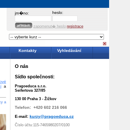
heslo:
jm�no:
zapomenut� heslo
registrace
Kontakty
Vyhledávání
O nás
Sídlo společnosti:
ové
Pragoeduca s.r.o.
í
a
Seifertova 327/85
130 00 Praha 3 - Žižkov
ky a
Telefon: +420
602 216 066
E-mail:
kurzy@pragoeduca.cz
Číslo účtu:115-7465980207/0100