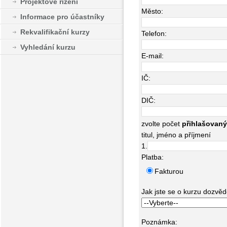
Projektové řízení
Město:
Informace pro účastníky
Rekvalifikační kurzy
Telefon:
Vyhledání kurzu
E-mail:
IČ:
DIČ:
zvolte počet
přihlašovan
titul, jméno a příjmení
1.
Platba:
Fakturou
Jak jste se o kurzu dozvědě
Poznámka: