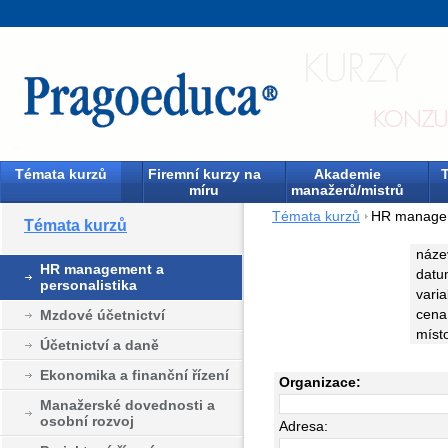
Témata kurzů
Firemní kurzy na
Akademie
T
míru
manažerů/mistrů
Témata kurzů
HR managem
Témata kurzů
náze
HR management a
datu
personalistika
varia
cena
Mzdové účetnictví
míst
Účetnictví a daně
Ekonomika a finanční řízení
Organizace:
Manažerské dovednosti a
osobní rozvoj
Adresa: