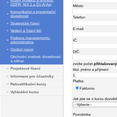
Řízení projektů a procesů,
GDPR, NIS 2 a EU AI Act
Město:
Komunikační a prezentační
dovednosti
Telefon:
Strategické řízení
E-mail:
Vedení a řízení lidí
Podpora managementu,
IČ:
administrativa
Osobní rozvoj
DIČ:
Obchodní znalosti, dovednosti
a nákup
zvolte počet
přihlašovan
Projektové řízení
titul, jméno a příjmení
1.
Informace pro účastníky
Platba:
Rekvalifikační kurzy
Fakturou
Vyhledání kurzu
Jak jste se o kurzu dozvědě
Poznámka: