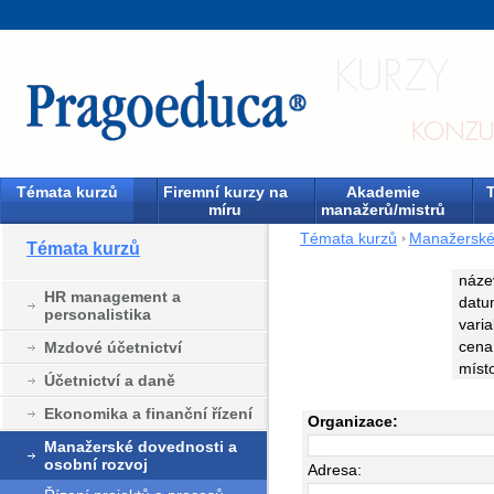
Témata kurzů
Firemní kurzy na
Akademie
T
míru
manažerů/mistrů
Témata kurzů
Manažerské 
Témata kurzů
náze
HR management a
datu
personalistika
varia
cena
Mzdové účetnictví
míst
Účetnictví a daně
Ekonomika a finanční řízení
Organizace:
Manažerské dovednosti a
osobní rozvoj
Adresa: