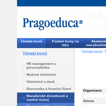
Témata kurzů
Firemní kurzy na
Akademi
míru
manažerů/mi
Témata kurzů
Témata kurzů
HR management a
personalistika
Mzdové účetnictví
Účetnictví a daně
Ekonomika a finanční řízení
Organizace:
Manažerské dovednosti a
osobní rozvoj
Adresa: