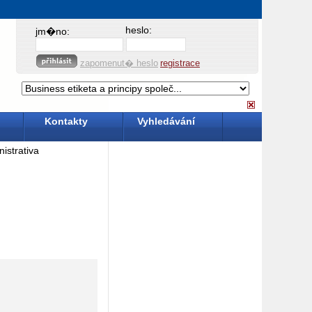
heslo:
jm�no:
zapomenut� heslo
registrace
Kontakty
Vyhledávání
strativa