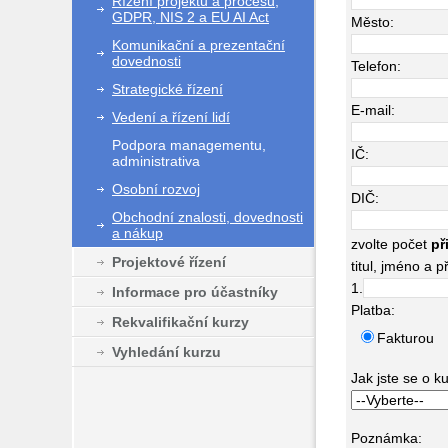
Řízení projektů a procesů,
GDPR, NIS 2 a EU AI Act
Město:
Komunikační a prezentační
dovednosti
Telefon:
Strategické řízení
E-mail:
Vedení a řízení lidí
Podpora managementu,
IČ:
administrativa
Osobní rozvoj
DIČ:
Obchodní znalosti, dovednosti
a nákup
zvolte počet
př
Projektové řízení
titul, jméno a p
1.
Informace pro účastníky
Platba:
Rekvalifikační kurzy
Fakturou
Vyhledání kurzu
Jak jste se o k
Poznámka: