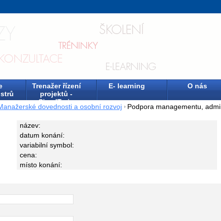
e
Trenažer řízení
E- learning
O nás
strů
projektů -
SimulTrain
Manažerské dovednosti a osobní rozvoj
Podpora managementu, admini
název:
datum konání:
variabilní symbol:
cena:
místo konání: