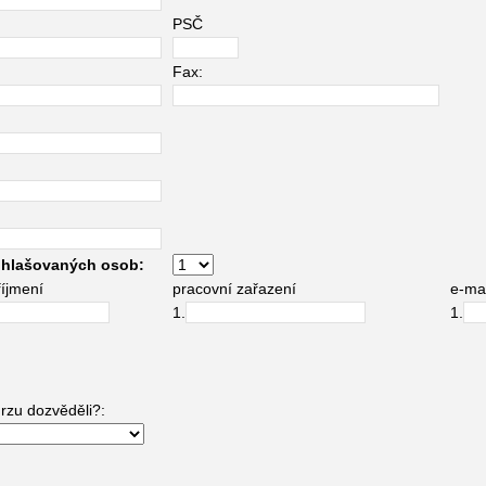
PSČ
Fax:
ihlašovaných osob:
říjmení
pracovní zařazení
e-mai
1.
1.
urzu dozvěděli?: