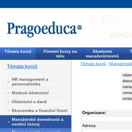
Témata kurzů
Firemní kurzy na
Akademie
T
míru
manažerů/mistrů
Témata kurzů
Manažerské 
Témata kurzů
náze
HR management a
datu
personalistika
varia
cena
Mzdové účetnictví
míst
Účetnictví a daně
Ekonomika a finanční řízení
Organizace:
Manažerské dovednosti a
osobní rozvoj
Adresa: