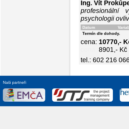
Ing. Vít Proků
profesionální
psychologii ovli
Datum
Varia
Termín dle dohody.
cena:
10770,- 
cena:
8901,- Kč
tel.: 602 216 06
Naši partneři