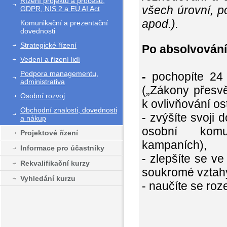
Řízení projektů a procesů,
všech úrovní, po
GDPR, NIS 2 a EU AI Act
apod.).
Komunikační a prezentační
dovednosti
Strategické řízení
Po absolvování
Vedení a řízení lidí
Podpora managementu,
-
pochopíte 24 
administrativa
(„Zákony přesvě
Osobní rozvoj
k ovlivňování os
Obchodní znalosti, dovednosti
- zvýšíte svoji 
a nákup
osobní komun
Projektové řízení
kampaních),
Informace pro účastníky
- zlepšíte se v
Rekvalifikační kurzy
soukromé vztah
Vyhledání kurzu
- naučíte se roze