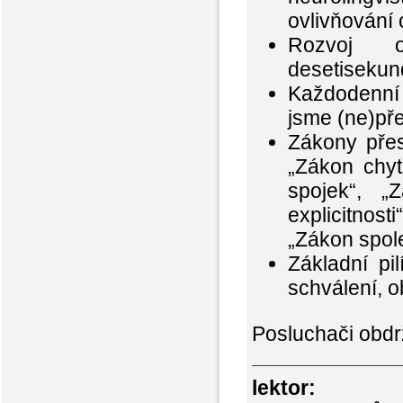
ovlivňování 
Rozvoj o
desetisekun
Každodenní 
jsme (ne)pře
Zákony přesv
„Zákon chyt
spojek“, „
explicitnos
„Zákon spole
Základní pil
schválení, o
Posluchači obdrž
lektor: