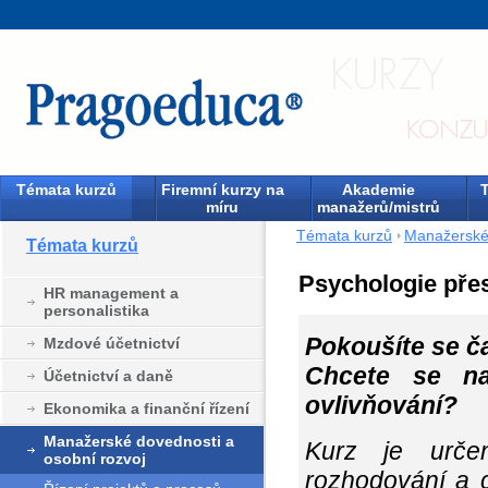
Témata kurzů
Firemní kurzy na
Akademie
T
míru
manažerů/mistrů
Témata kurzů
Manažerské 
Témata kurzů
Psychologie přes
HR management a
personalistika
Pokoušíte se ča
Mzdové účetnictví
Chcete se nau
Účetnictví a daně
ovlivňování?
Ekonomika a finanční řízení
Manažerské dovednosti a
Kurz je určen
osobní rozvoj
rozhodování a 