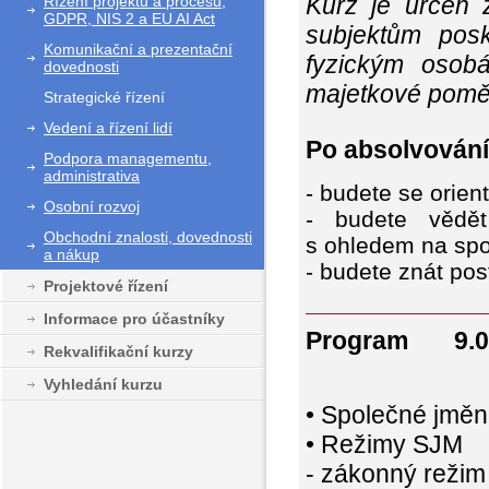
Kurz je určen 
Řízení projektů a procesů,
GDPR, NIS 2 a EU AI Act
subjektům posk
Komunikační a prezentační
fyzickým osob
dovednosti
majetkové poměr
Strategické řízení
Vedení a řízení lidí
Po absolvování
Podpora managementu,
administrativa
- budete se orie
Osobní rozvoj
-
budete vědět
Obchodní znalosti, dovednosti
s ohledem na spo
a nákup
-
budete znát pos
Projektové řízení
Informace pro účastníky
Program 9.00
Rekvalifikační kurzy
Vyhledání kurzu
• Společné jměn
• Režimy SJM
- zákonný režim 