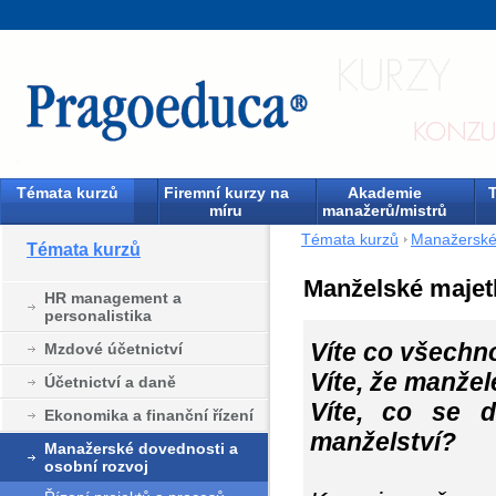
Témata kurzů
Firemní kurzy na
Akademie
T
míru
manažerů/mistrů
Témata kurzů
Manažerské 
Témata kurzů
Manželské majet
HR management a
personalistika
Víte co všechn
Mzdové účetnictví
Víte, že manžel
Účetnictví a daně
Víte, co se 
Ekonomika a finanční řízení
manželství?
Manažerské dovednosti a
osobní rozvoj