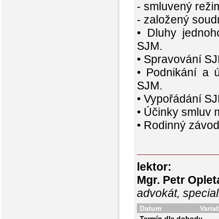
- smluvený režim
- založený soud
• Dluhy jednoh
SJM.
• Spravování SJM
• Podnikání a ú
SJM.
• Vypořádání SJ
• Účinky smluv m
• Rodinný závod
lektor:
Mgr. Petr Oplet
advokát, special
Datum
Varia
Termín dle dohody.