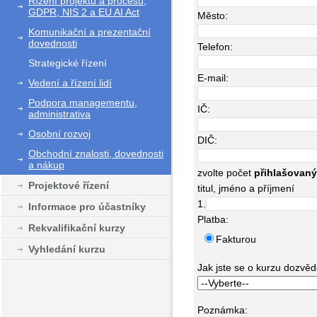
Řízení projektů a procesů,
GDPR, NIS 2 a EU AI Act
Město:
Komunikační a prezentační
dovednosti
Telefon:
Strategické řízení
E-mail:
Vedení a řízení lidí
Podpora managementu,
IČ:
administrativa
Osobní rozvoj
DIČ:
Obchodní znalosti, dovednosti
a nákup
zvolte počet
přihlašovan
Projektové řízení
titul, jméno a příjmení
1.
Informace pro účastníky
Platba:
Rekvalifikační kurzy
Fakturou
Vyhledání kurzu
Jak jste se o kurzu dozvědě
Poznámka: