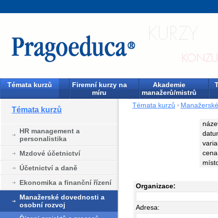
Témata kurzů
Firemní kurzy na
Akademie
T
míru
manažerů/mistrů
Témata kurzů
Manažerské 
Témata kurzů
náze
HR management a
datu
personalistika
varia
cena
Mzdové účetnictví
míst
Účetnictví a daně
Ekonomika a finanční řízení
Organizace:
Manažerské dovednosti a
osobní rozvoj
Adresa: