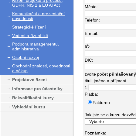
Řízení projektů a procesů,
GDPR, NIS 2 a EU AI Act
Město:
Komunikační a prezentační
dovednosti
Telefon:
Strategické řízení
E-mail:
Vedení a řízení lidí
Podpora managementu,
IČ:
administrativa
Osobní rozvoj
DIČ:
Obchodní znalosti, dovednosti
a nákup
zvolte počet
přihlašovan
Projektové řízení
titul, jméno a příjmení
1.
Informace pro účastníky
Platba:
Rekvalifikační kurzy
Fakturou
Vyhledání kurzu
Jak jste se o kurzu dozvědě
Poznámka: