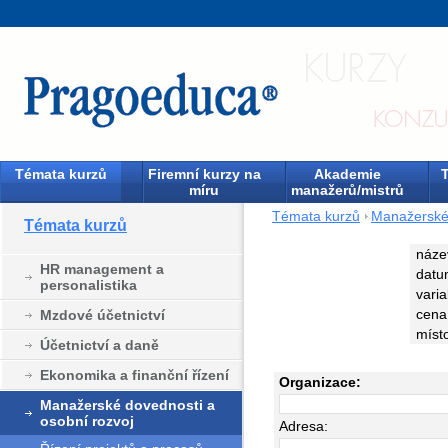
Témata kurzů
Firemní kurzy na
Akademie
T
míru
manažerů/mistrů
Témata kurzů
Manažerské 
Témata kurzů
náze
HR management a
datu
personalistika
varia
cena
Mzdové účetnictví
míst
Účetnictví a daně
Ekonomika a finanční řízení
Organizace:
Manažerské dovednosti a
osobní rozvoj
Adresa: