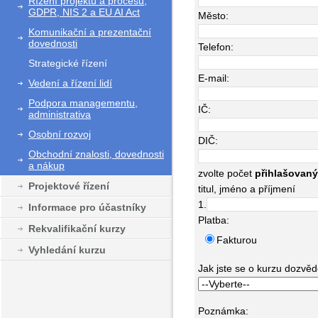
Řízení projektů a procesů,
GDPR, NIS 2 a EU AI Act
Město:
Komunikační a prezentační
dovednosti
Telefon:
Strategické řízení
E-mail:
Vedení a řízení lidí
Podpora managementu,
IČ:
administrativa
Osobní rozvoj
DIČ:
Obchodní znalosti, dovednosti
a nákup
zvolte počet
přihlašovan
Projektové řízení
titul, jméno a příjmení
1.
Informace pro účastníky
Platba:
Rekvalifikační kurzy
Fakturou
Vyhledání kurzu
Jak jste se o kurzu dozvědě
Poznámka: