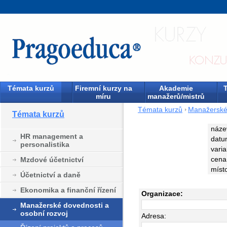
Témata kurzů
Firemní kurzy na
Akademie
T
míru
manažerů/mistrů
Témata kurzů
Manažerské 
Témata kurzů
náze
HR management a
datu
personalistika
varia
cena
Mzdové účetnictví
míst
Účetnictví a daně
Ekonomika a finanční řízení
Organizace:
Manažerské dovednosti a
osobní rozvoj
Adresa: