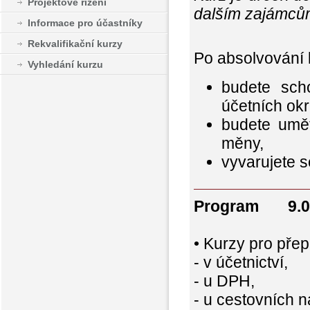
Projektové řízení
dalším zajámců
Informace pro účastníky
Rekvalifikační kurzy
Po absolvování 
Vyhledání kurzu
budete scho
účetních okr
budete umět
měny,
vyvarujete s
Program 9.00
• Kurzy pro přep
- v účetnictví,
- u DPH,
- u cestovních n