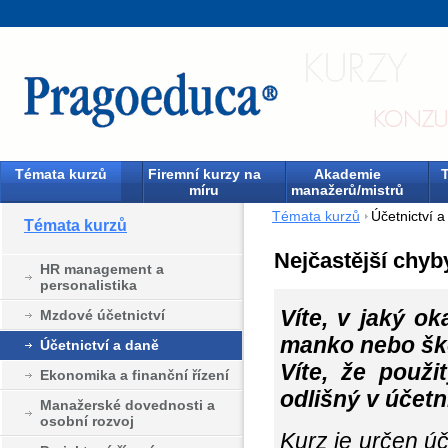
Témata kurzů
Firemní kurzy na
Akademie
T
míru
manažerů/mistrů
Témata kurzů
Účetnictví 
Témata kurzů
Nejčastější chyb
HR management a
personalistika
Víte, v jaký o
Mzdové účetnictví
manko nebo š
Účetnictví a daně
Víte, že použi
Ekonomika a finanční řízení
odlišný v účetn
Manažerské dovednosti a
osobní rozvoj
Kurz je určen 