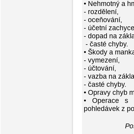
• Nehmotný a hm
- rozdělení,
- oceňování,
- účetní zachyce
- dopad na zákl
- časté chyby.
• Škody a mank
- vymezení,
- účtování,
- vazba na zákla
- časté chyby.
• Opravy chyb m
• Operace s p
pohledávek z poh
Pos