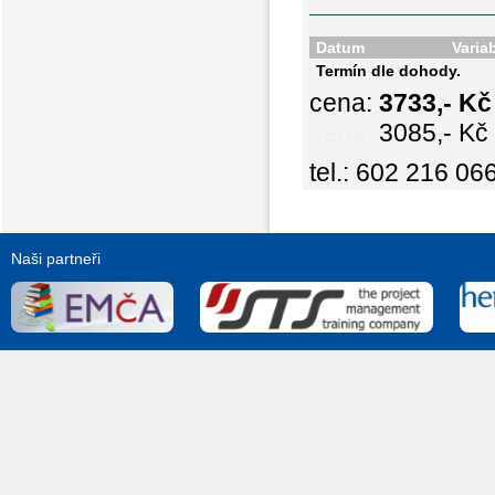
Datum
Varia
Termín dle dohody.
cena:
3733,- K
cena:
3085,- Kč
tel.: 602 216 06
Naši partneři