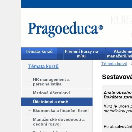
Témata kurzů
Firemní kurzy na
Akademi
míru
manažerů/mi
Témata kurzů
Témata kurzů
Sestavová
HR management a
personalistika
Znáte obsahov
Mzdové účetnictví
Dokážete zpra
Účetnictví a daně
Kurz je určen 
Ekonomika a finanční řízení
metodickou po
Manažerské dovednosti a
osobní rozvoj
Po absolvování