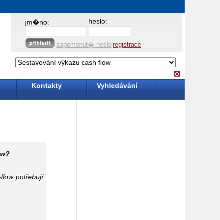
heslo:
jm�no:
zapomenut� heslo
registrace
Kontakty
Vyhledávání
ow?
flow potřebují