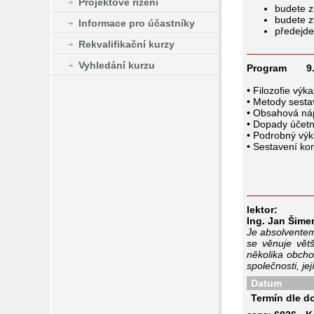
Projektové řízení
budete z
budete z
Informace pro účastníky
předejde
Rekvalifikační kurzy
Vyhledání kurzu
Program 9.0
• Filozofie výka
• Metody sesta
• Obsahová náp
• Dopady účetn
• Podrobný výkl
• Sestavení ko
lektor:
Ing. Jan Šime
Je absolventem
se věnuje větš
několika obcho
společnosti, je
Datum
Termín dle d