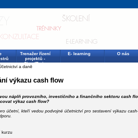
e
Trenažer řízení
E- learning
O nás
strů
projektů -
SimulTrain
Účetnictví a daně
ní výkazu cash flow
ou náplň provozního, investičního a finančního sektoru cash fl
covat výkaz cash flow?
pro účetní, kteří vedou podvojné účetnictví pro sestavení výkazu cash-
dporu.
 kurzu