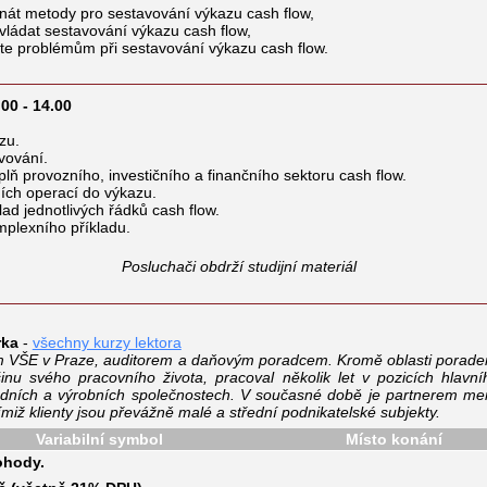
nát metody pro sestavování výkazu cash flow,
vládat sestavování výkazu cash flow,
te problémům při sestavování výkazu cash flow.
0 - 14.00
zu.
vování.
lň provozního, investičního a finančního sektoru cash flow.
ích operací do výkazu.
ad jednotlivých řádků cash flow.
mplexního příkladu.
Posluchači obdrží studijní materiál
rka
-
všechny kurzy lektora
 VŠE v Praze, auditorem a daňovým poradcem. Kromě oblasti poraden
inu svého pracovního života, pracoval několik let v pozicích hlavn
dních a výrobních společnostech. V současné době je partnerem men
jímiž klienty jsou převážně malé a střední podnikatelské subjekty.
Variabilní symbol
Místo konání
ohody.