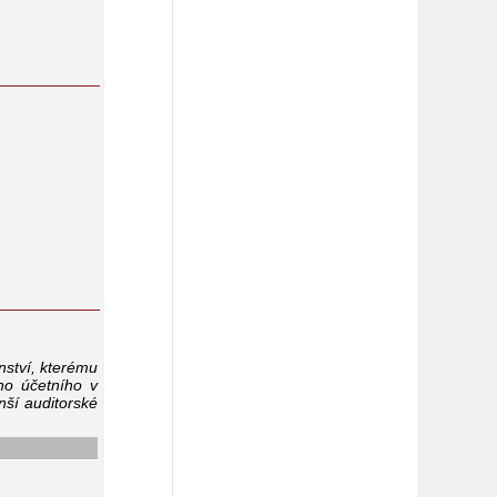
ství, kterému
ího účetního v
ší auditorské