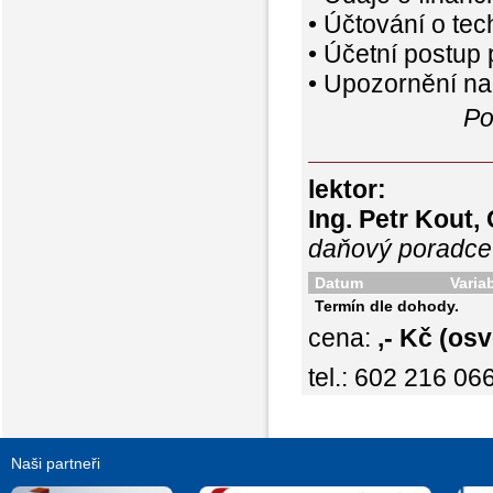
• Účtování o te
• Účetní postup
• Upozornění na
Po
lektor:
Ing. Petr Kout,
daňový poradce
Datum
Varia
Termín dle dohody.
cena:
,- Kč (o
tel.: 602 216 06
Naši partneři