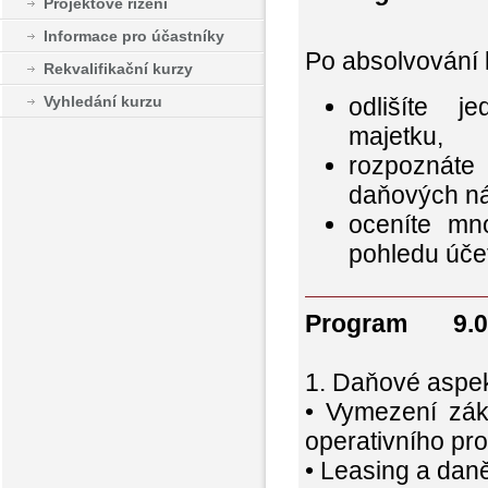
Projektové řízení
Informace pro účastníky
Po absolvování 
Rekvalifikační kurzy
odlišíte j
Vyhledání kurzu
majetku,
rozpoznát
daňových ná
oceníte mno
pohledu úče
Program 9.00
1. Daňové aspe
• Vymezení zákl
operativního pr
• Leasing a daně