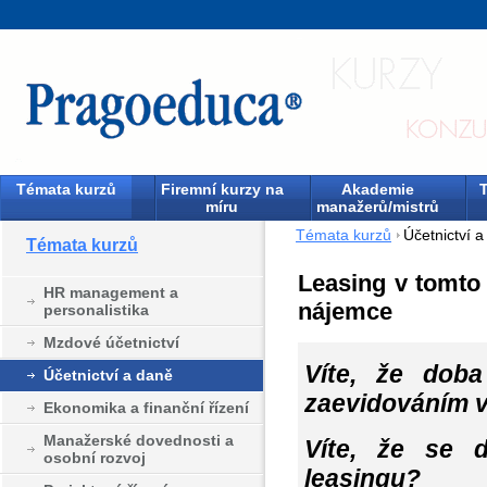
Témata kurzů
Firemní kurzy na
Akademie
T
míru
manažerů/mistrů
Témata kurzů
Účetnictví 
Témata kurzů
Leasing v tomto
HR management a
nájemce
personalistika
Mzdové účetnictví
Víte, že doba
Účetnictví a daně
zaevidováním v
Ekonomika a finanční řízení
Manažerské dovednosti a
Víte, že se d
osobní rozvoj
leasingu?