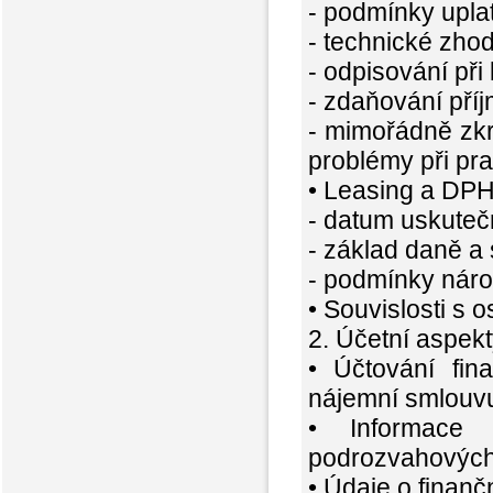
- podmínky upla
- technické zhod
- odpisování při
- zdaňování pří
- mimořádně zkr
problémy při pra
• Leasing a DP
- datum uskuteč
- základ daně a
- podmínky náro
• Souvislosti s 
2. Účetní aspek
• Účtování fi
nájemní smlouv
• Informace
podrozvahových
• Údaje o finanč