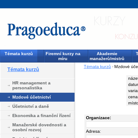
Témata kurzů
Firemní kurzy na
Akademie
T
míru
manažerů/mistrů
Témata kurzů
Mzdové účet
Témata kurzů
náze
HR management a
datu
personalistika
varia
cena
Mzdové účetnictví
míst
Účetnictví a daně
Ekonomika a finanční řízení
Organizace:
Manažerské dovednosti a
osobní rozvoj
Adresa: