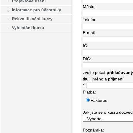
Projektové řízení
Město:
Informace pro účastníky
Rekvalifikační kurzy
Telefon:
Vyhledání kurzu
E-mail:
IČ:
DIČ:
zvolte počet
přihlašovan
titul, jméno a příjmení
1.
Platba:
Fakturou
Jak jste se o kurzu dozvědě
Poznámka: